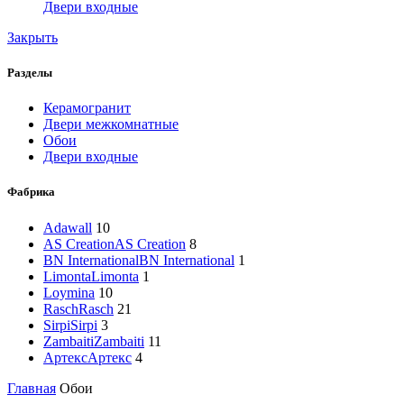
Двери входные
Закрыть
Разделы
Керамогранит
Двери межкомнатные
Обои
Двери входные
Фабрика
Adawall
10
AS Creation
AS Creation
8
BN International
BN International
1
Limonta
Limonta
1
Loymina
10
Rasch
Rasch
21
Sirpi
Sirpi
3
Zambaiti
Zambaiti
11
Артекс
Артекс
4
Главная
Обои