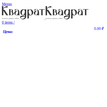
Меню
0
items
/
0.00
₽
Цена: