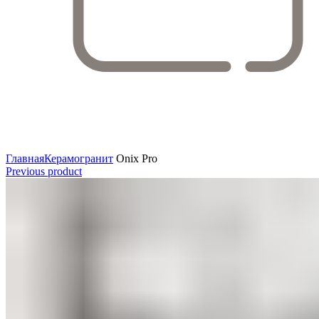
Увеличить
Главная
Керамогранит
Onix Pro
Previous product