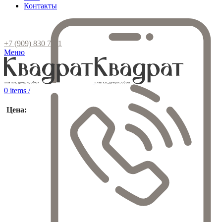
Контакты
+7 (909) 830 7111
Меню
0
items
/
Цена: