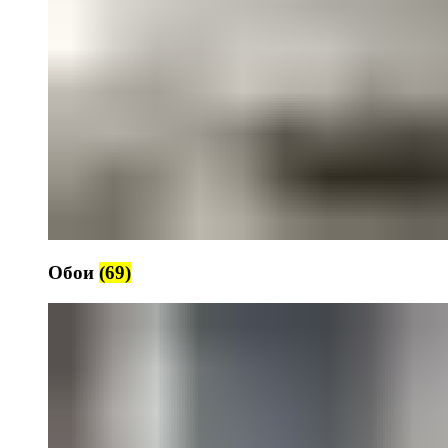
Обои
(69)