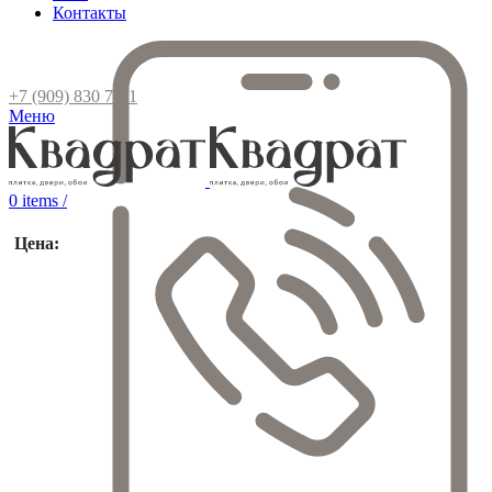
Контакты
+7 (909) 830 7111
Меню
0
items
/
Цена: