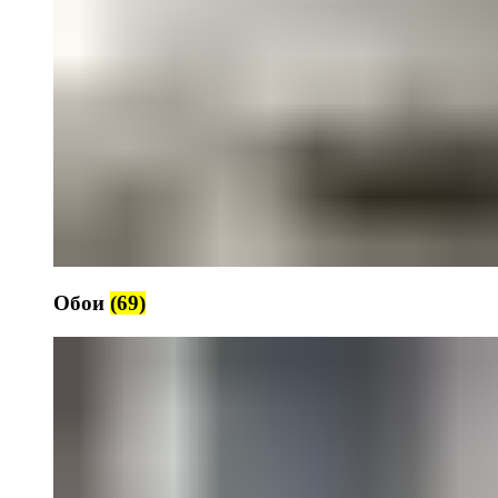
Обои
(69)