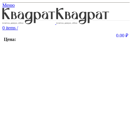
Меню
0
items
/
0.00
₽
Цена: